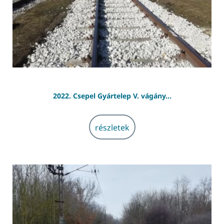
2022. Csepel Gyártelep V. vágány...
részletek
részletek
2022. Galgamácsa – engedélyeztetési terv
Elvi Engedélyeztetési terv.