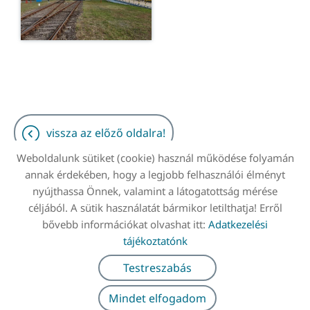
vissza az előző oldalra!
Weboldalunk sütiket (cookie) használ működése folyamán
annak érdekében, hogy a legjobb felhasználói élményt
nyújthassa Önnek, valamint a látogatottság mérése
céljából. A sütik használatát bármikor letilthatja! Erről
Oldal információk
Adatkezelési tájékoztató
bővebb információkat olvashat itt:
Adatkezelési
Impresszum
Sütik kezelése
tájékoztatónk
Testreszabás
© 2026 - Minden jog fenntartva
Mindet elfogadom